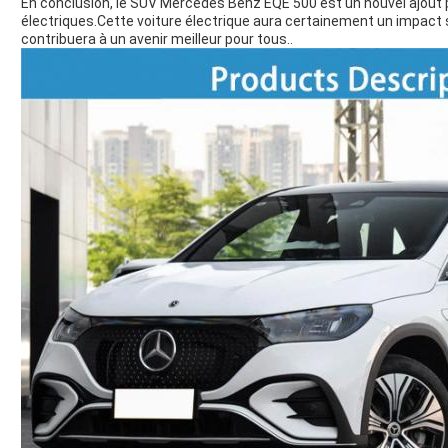
En conclusion, le SUV Mercedes Benz EQE 500 est un nouvel ajout
électriques.Cette voiture électrique aura certainement un impact si
contribuera à un avenir meilleur pour tous..