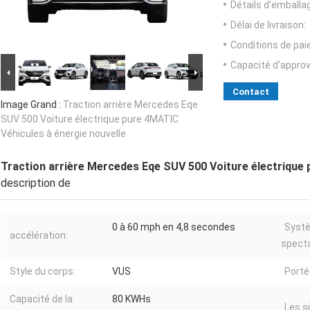
Détails d'emballa
Délai de livraison:
Conditions de pa
Capacité d'appro
Contact
Image Grand :
Traction arrière Mercedes Eqe
SUV 500 Voiture électrique pure 4MATIC
Véhicules à énergie nouvelle
Traction arrière Mercedes Eqe SUV 500 Voiture électrique 
description de
0 à 60 mph en 4,8 secondes
Systè
accélération:
specta
Style du corps:
VUS
Porté
Capacité de la
80 KWHs
Les s