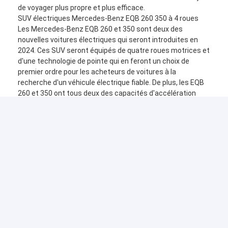
de voyager plus propre et plus efficace.
SUV électriques Mercedes-Benz EQB 260 350 à 4 roues
Les Mercedes-Benz EQB 260 et 350 sont deux des
nouvelles voitures électriques qui seront introduites en
2024. Ces SUV seront équipés de quatre roues motrices et
d'une technologie de pointe qui en feront un choix de
premier ordre pour les acheteurs de voitures à la
recherche d'un véhicule électrique fiable. De plus, les EQB
260 et 350 ont tous deux des capacités d'accélération
exceptionnelles et des capacités de recharge rapide.
Emballage et expédition :
Emballage du produit :
1 SUV entièrement électrique
Câble de chargement
Manuel du propriétaire
Informations sur la garantie
Informations sur l'expédition :
Expédié dans les 2 jours ouvrables
Livraison gratuite aux États-Unis