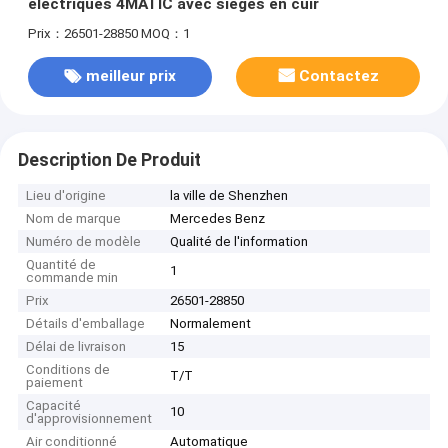
électriques 4MATIC avec sièges en cuir
Prix：26501-28850
MOQ：1
meilleur prix
Contactez
Description De Produit
Lieu d'origine
la ville de Shenzhen
Nom de marque
Mercedes Benz
Numéro de modèle
Qualité de l'information
Quantité de
1
commande min
Prix
26501-28850
Détails d'emballage
Normalement
Délai de livraison
15
Conditions de
T/T
paiement
Capacité
10
d'approvisionnement
Air conditionné
Automatique