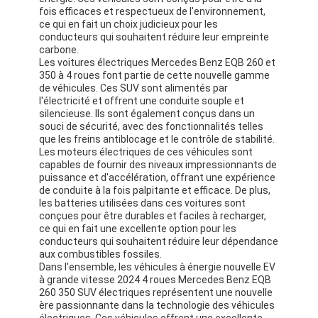
fois efficaces et respectueux de l'environnement,
À propos de nous
ce qui en fait un choix judicieux pour les
conducteurs qui souhaitent réduire leur empreinte
Visite de l'usine
carbone.
Les voitures électriques Mercedes Benz EQB 260 et
350 à 4 roues font partie de cette nouvelle gamme
Nous contacter
de véhicules. Ces SUV sont alimentés par
l'électricité et offrent une conduite souple et
silencieuse. Ils sont également conçus dans un
souci de sécurité, avec des fonctionnalités telles
Pour les véhicules électriques
que les freins antiblocage et le contrôle de stabilité.
Les moteurs électriques de ces véhicules sont
capables de fournir des niveaux impressionnants de
Mercedes Benz, voiture de sport
puissance et d'accélération, offrant une expérience
de conduite à la fois palpitante et efficace. De plus,
Le SUV Mercedes Benz
les batteries utilisées dans ces voitures sont
conçues pour être durables et faciles à recharger,
ce qui en fait une excellente option pour les
Voiture électrique Mercedes Benz
conducteurs qui souhaitent réduire leur dépendance
aux combustibles fossiles.
Dans l'ensemble, les véhicules à énergie nouvelle EV
à grande vitesse 2024 4 roues Mercedes Benz EQB
260 350 SUV électriques représentent une nouvelle
ère passionnante dans la technologie des véhicules