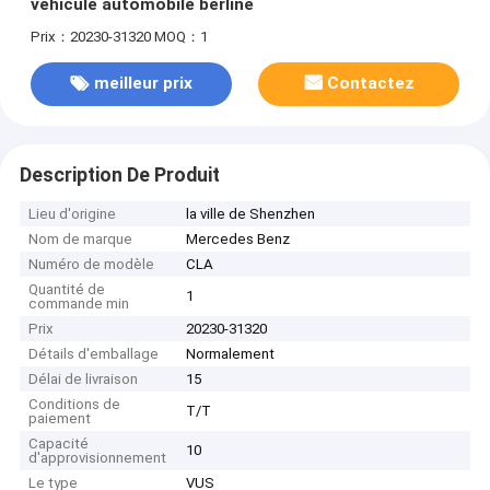
véhicule automobile berline
Prix：20230-31320
MOQ：1
meilleur prix
Contactez
Description De Produit
Lieu d'origine
la ville de Shenzhen
Nom de marque
Mercedes Benz
Numéro de modèle
CLA
Quantité de
1
commande min
Prix
20230-31320
Détails d'emballage
Normalement
Délai de livraison
15
Conditions de
T/T
paiement
Capacité
10
d'approvisionnement
Le type
VUS