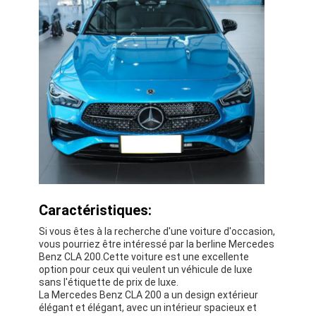
À propos de nous
Visite de l'usine
Nous contacter
Pour les véhicules électriques
Mercedes Benz, voiture de sport
Le SUV Mercedes Benz
Caractéristiques:
Voiture électrique Mercedes Benz
Si vous êtes à la recherche d'une voiture d'occasion,
vous pourriez être intéressé par la berline Mercedes
Benz CLA 200.Cette voiture est une excellente
option pour ceux qui veulent un véhicule de luxe
sans l'étiquette de prix de luxe.
La Mercedes Benz CLA 200 a un design extérieur
élégant et élégant, avec un intérieur spacieux et