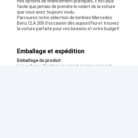
nos options de financement pratiques, c'est plus
facile que jamais de prendre le volant de la voiture
que vous avez toujours voulu.
Parcourez notre sélection de berlines Mercedes
Benz CLA 200 d'occasion dès aujourd'hui et trouvez
la voiture parfaite pour vos besoins et votre budget!
Emballage et expédition
Emballage du produit:
Les voitures électriques seront soigneusement
emballées dans une boîte sécurisée pour assurer
une livraison sûre à votre porte.
La voiture électrique
Cable de charge
Manuel du propriétaire
Pour la navigation:
Nous offrons la livraison gratuite pour les voitures
électriques électriques à tous les endroits aux
États-Unis.Les frais d'expédition seront calculés à la
caisse et le délai de livraison variera selon la
destination..