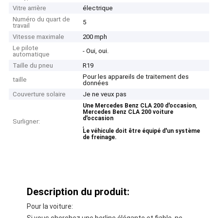
Vitre arrière
électrique
Numéro du quart de
5
travail
Vitesse maximale
200 mph
Le pilote
- Oui, oui.
automatique
Taille du pneu
R19
Pour les appareils de traitement des
taille
données
Couverture solaire
Je ne veux pas
,
Une Mercedes Benz CLA 200 d'occasion
Mercedes Benz CLA 200 voiture
d'occasion
Surligner:
,
Le véhicule doit être équipé d'un système
de freinage.
Description du produit:
Pour la voiture:
Si vous cherchez une berline élégante et fiable, ne