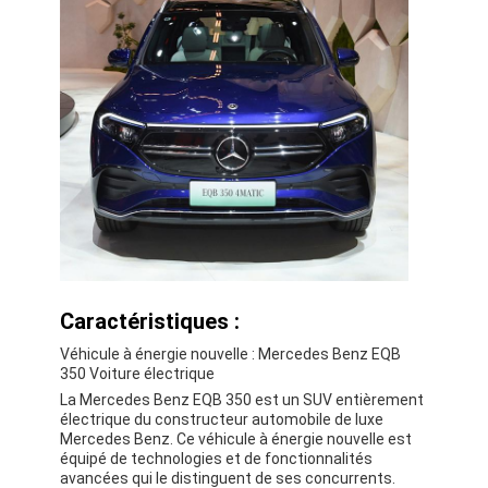
À propos de nous
Visite de l'usine
Nous contacter
Pour les véhicules électriques
Mercedes Benz, voiture de sport
Le SUV Mercedes Benz
Caractéristiques :
Véhicule à énergie nouvelle : Mercedes Benz EQB
Voiture électrique Mercedes Benz
350 Voiture électrique
La Mercedes Benz EQB 350 est un SUV entièrement
électrique du constructeur automobile de luxe
Mercedes Benz. Ce véhicule à énergie nouvelle est
équipé de technologies et de fonctionnalités
avancées qui le distinguent de ses concurrents.