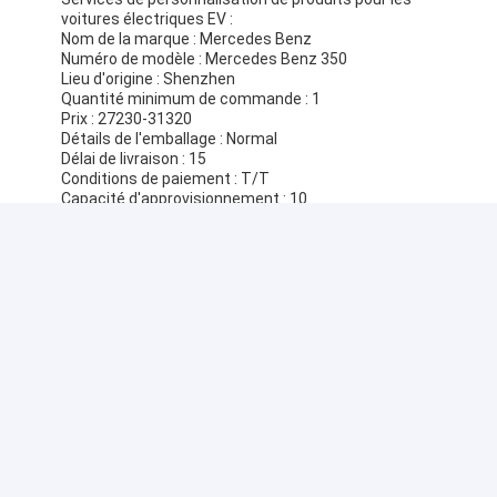
voitures électriques EV :
Nom de la marque : Mercedes Benz
Numéro de modèle : Mercedes Benz 350
Lieu d'origine : Shenzhen
Quantité minimum de commande : 1
Prix : 27230-31320
Détails de l'emballage : Normal
Délai de livraison : 15
Conditions de paiement : T/T
Capacité d'approvisionnement : 10
Type de carburant : Voitures électriques, voitures à
batterie, voitures électriques
Pilote automatique : Oui
Nombre de changements de vitesse avant : 5
Type : SUV
État : Neuf
FAQ :
Q : Quel est le nom de la marque de la voiture
électrique ?
R : Le nom de la marque de la voiture électrique est
Mercedes Benz.