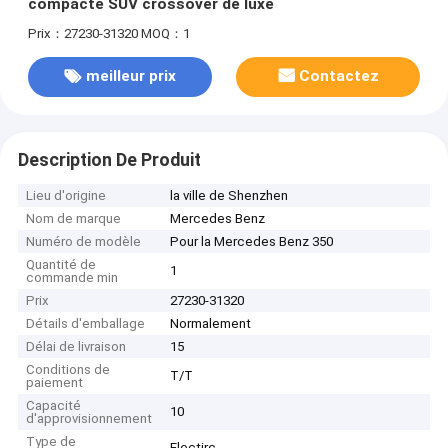
compacte SUV crossover de luxe
Prix：27230-31320
MOQ：1
meilleur prix
Contactez
Description De Produit
Lieu d'origine
la ville de Shenzhen
Nom de marque
Mercedes Benz
Numéro de modèle
Pour la Mercedes Benz 350
Quantité de
1
commande min
Prix
27230-31320
Détails d'emballage
Normalement
Délai de livraison
15
Conditions de
T/T
paiement
Capacité
10
d'approvisionnement
Type de
Electirc