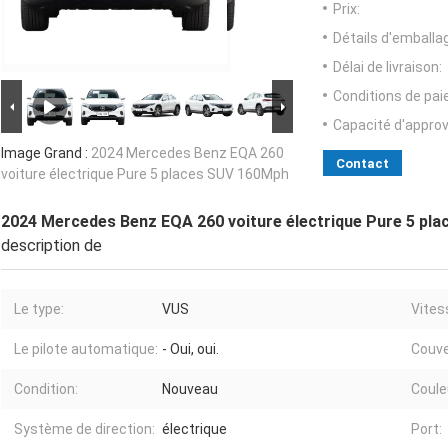
Prix:
Détails d'emballa
Délai de livraison:
Conditions de pa
Capacité d'appro
Image Grand :
2024 Mercedes Benz EQA 260
Contact
voiture électrique Pure 5 places SUV 160Mph
2024 Mercedes Benz EQA 260 voiture électrique Pure 5 pl
description de
Le type:
VUS
Vites
Le pilote automatique:
- Oui, oui.
Couve
Condition:
Nouveau
Couleu
Système de direction:
électrique
Port: