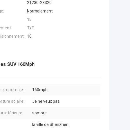
21230-23320
ge:
Normalement
15
iement:
T/T
visionnement:
10
aces SUV 160Mph
se maximale:
160mph
rture solaire:
Je ne veux pas
r intérieure:
sombre
la ville de Shenzhen