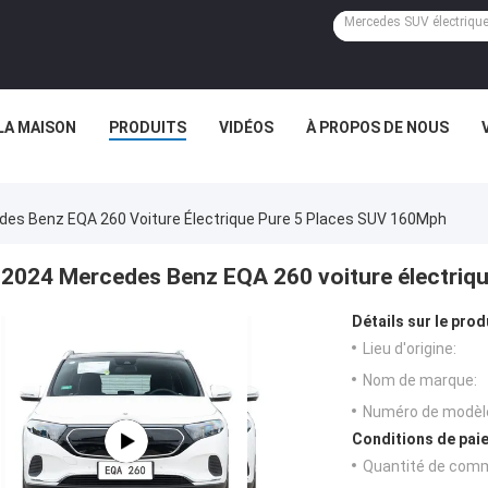
LA MAISON
PRODUITS
VIDÉOS
À PROPOS DE NOUS
es Benz EQA 260 Voiture Électrique Pure 5 Places SUV 160Mph
2024 Mercedes Benz EQA 260 voiture électriq
Détails sur le prod
Lieu d'origine:
Nom de marque:
Numéro de modèl
Conditions de paie
Quantité de com