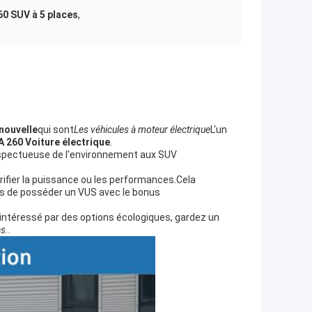
0 SUV à 5 places
,
 nouvelle
qui sont
Les véhicules à moteur électrique
L'un
 260 Voiture électrique
.
respectueuse de l'environnement aux SUV
rifier la puissance ou les performances.Cela
ges de posséder un VUS avec le bonus
 intéressé par des options écologiques, gardez un
as.
.