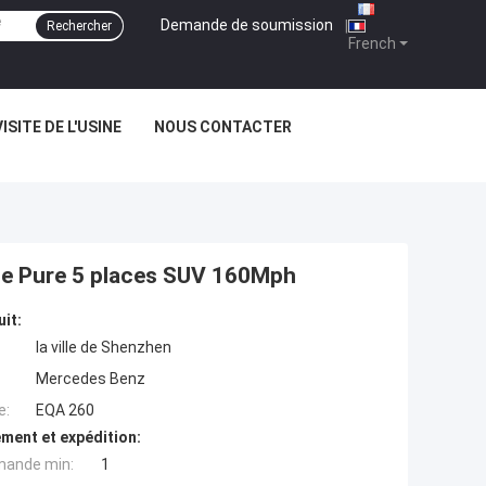
Demande de soumission
|
Rechercher
French
VISITE DE L'USINE
NOUS CONTACTER
ue Pure 5 places SUV 160Mph
uit:
la ville de Shenzhen
Mercedes Benz
e:
EQA 260
ment et expédition:
mande min:
1