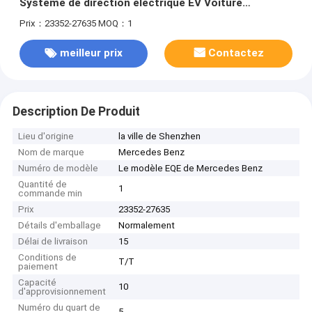
Système de direction électrique EV Voiture
électrique
Prix：23352-27635
MOQ：1
meilleur prix
Contactez
Description De Produit
Lieu d'origine
la ville de Shenzhen
Nom de marque
Mercedes Benz
Numéro de modèle
Le modèle EQE de Mercedes Benz
Quantité de
1
commande min
Prix
23352-27635
Détails d'emballage
Normalement
Délai de livraison
15
Conditions de
T/T
paiement
Capacité
10
d'approvisionnement
Numéro du quart de
5