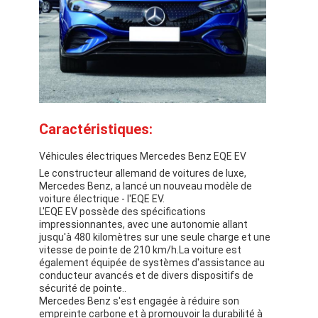
À propos de nous
Visite de l'usine
Nous contacter
Caractéristiques:
Pour les véhicules électriques
Véhicules électriques Mercedes Benz EQE EV
Mercedes Benz, voiture de sport
Le constructeur allemand de voitures de luxe,
Mercedes Benz, a lancé un nouveau modèle de
voiture électrique - l'EQE EV.
Le SUV Mercedes Benz
L'EQE EV possède des spécifications
impressionnantes, avec une autonomie allant
Voiture électrique Mercedes Benz
jusqu'à 480 kilomètres sur une seule charge et une
vitesse de pointe de 210 km/h.La voiture est
également équipée de systèmes d'assistance au
conducteur avancés et de divers dispositifs de
sécurité de pointe..
Mercedes Benz s'est engagée à réduire son
empreinte carbone et à promouvoir la durabilité à