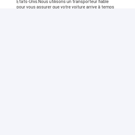
États-Unis.Nous utilisons un transporteur fiable
pour vous assurer que votre voiture arrive à temps
et en parfait état..
FAQ:
Q: Quel est le nom de marque de cette voiture
électrique?
R: La marque de cette voiture électrique est
Mercedes Benz.
Q: Quel est le numéro de modèle de cette voiture
électrique?
R: Le numéro de modèle de cette voiture électrique
est Mercedes Benz EQE.
Q: Où cette voiture électrique est-elle fabriquée?
R: Cette voiture électrique est fabriquée à
Shenzhen.
Q: Quelle est la quantité minimale de commande
pour cette voiture électrique?
R: La quantité minimale de commande pour cette
voiture électrique est de 1.
Q: Quel est le prix de cette voiture électrique?
R: La fourchette de prix de cette voiture électrique