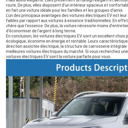
mais aussi élégante. Elles présentent un design élégant et aérodyn
route. De plus, elles disposent d'un intérieur spacieux et confortab
en fait une voiture idéale pour les familles et les groupes d'amis.
L'un des principaux avantages des voitures électriques EV est leur
faibles par rapport aux voitures à essence traditionnelles. En effet, 
chère que l'essence. De plus, la voiture nécessite moins d'entreti
d'économiser de l'argent à long terme.
En conclusion, les voitures électriques EV sont un excellent choix
écologique, économe en énergie et rentable. Leurs caractéristiques 
direction assistée électrique, la structure de carrosserie intégrale
meilleures voitures électriques du marché. Si vous recherchez une v
voitures électriques EV sont la voiture parfaite pour vous.