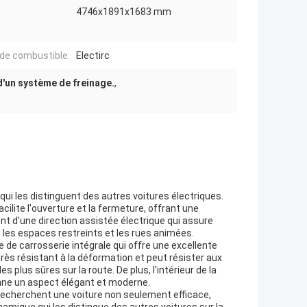
4746x1891x1683 mm
de combustible:
Electirc
d'un système de freinage.
,
qui les distinguent des autres voitures électriques.
acilite l'ouverture et la fermeture, offrant une
sent d'une direction assistée électrique qui assure
ns les espaces restreints et les rues animées.
de carrosserie intégrale qui offre une excellente
t très résistant à la déformation et peut résister aux
 plus sûres sur la route. De plus, l'intérieur de la
onne un aspect élégant et moderne.
 recherchent une voiture non seulement efficace,