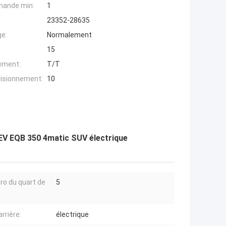
mande min:
1
23352-28635
ge:
Normalement
15
iement:
T/T
visionnement:
10
 EV EQB 350 4matic SUV électrique
o du quart de
5
:
arrière:
électrique