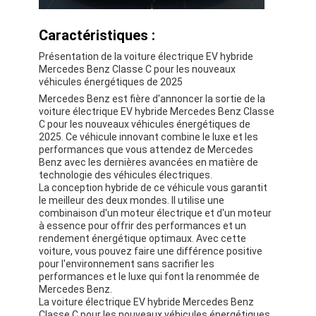
À propos de nous
Caractéristiques :
Visite de l'usine
Présentation de la voiture électrique EV hybride
Mercedes Benz Classe C pour les nouveaux
Nous contacter
véhicules énergétiques de 2025
Mercedes Benz est fière d'annoncer la sortie de la
voiture électrique EV hybride Mercedes Benz Classe
C pour les nouveaux véhicules énergétiques de
2025. Ce véhicule innovant combine le luxe et les
Pour les véhicules électriques
performances que vous attendez de Mercedes
Benz avec les dernières avancées en matière de
Mercedes Benz, voiture de sport
technologie des véhicules électriques.
La conception hybride de ce véhicule vous garantit
Le SUV Mercedes Benz
le meilleur des deux mondes. Il utilise une
combinaison d'un moteur électrique et d'un moteur
à essence pour offrir des performances et un
Voiture électrique Mercedes Benz
rendement énergétique optimaux. Avec cette
voiture, vous pouvez faire une différence positive
pour l'environnement sans sacrifier les
performances et le luxe qui font la renommée de
Mercedes Benz.
La voiture électrique EV hybride Mercedes Benz
Classe C pour les nouveaux véhicules énergétiques