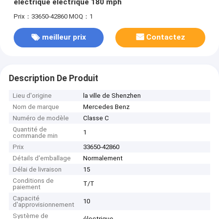
électrique électrique 180 mph
Prix：33650-42860
MOQ：1
meilleur prix
Contactez
Description De Produit
Lieu d'origine
la ville de Shenzhen
Nom de marque
Mercedes Benz
Numéro de modèle
Classe C
Quantité de
1
commande min
Prix
33650-42860
Détails d'emballage
Normalement
Délai de livraison
15
Conditions de
T/T
paiement
Capacité
10
d'approvisionnement
Système de
électrique