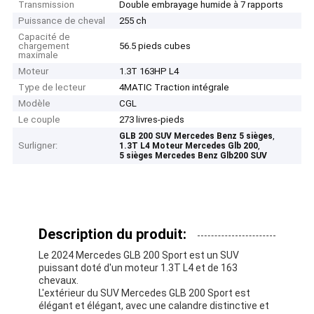
Transmission
Double embrayage humide à 7 rapports
Puissance de cheval
255 ch
Capacité de
chargement
56.5 pieds cubes
maximale
Moteur
1.3T 163HP L4
Type de lecteur
4MATIC Traction intégrale
Modèle
CGL
Le couple
273 livres-pieds
,
GLB 200 SUV Mercedes Benz 5 sièges
Surligner:
,
1.3T L4 Moteur Mercedes Glb 200
5 sièges Mercedes Benz Glb200 SUV
Description du produit:
Le 2024 Mercedes GLB 200 Sport est un SUV
puissant doté d'un moteur 1.3T L4 et de 163
chevaux.
L'extérieur du SUV Mercedes GLB 200 Sport est
élégant et élégant, avec une calandre distinctive et