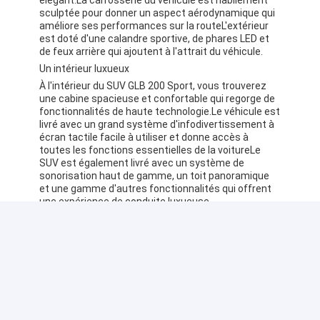
sculptée pour donner un aspect aérodynamique qui
améliore ses performances sur la routeL'extérieur
est doté d'une calandre sportive, de phares LED et
de feux arrière qui ajoutent à l'attrait du véhicule.
Un intérieur luxueux
À l'intérieur du SUV GLB 200 Sport, vous trouverez
une cabine spacieuse et confortable qui regorge de
fonctionnalités de haute technologie.Le véhicule est
livré avec un grand système d'infodivertissement à
écran tactile facile à utiliser et donne accès à
toutes les fonctions essentielles de la voitureLe
SUV est également livré avec un système de
sonorisation haut de gamme, un toit panoramique
et une gamme d'autres fonctionnalités qui offrent
une expérience de conduite luxueuse.
Conclusion
En conclusion, le SUV 2024 Mercedes GLB 200 Sport
est un véhicule exceptionnel qui combine style,
performance et technologie pour offrir une
expérience de conduite luxueuse.conception
aérodynamique, et les caractéristiques avancées
en font un choix judicieux pour toute personne à la
recherche d'un véhicule qui équilibre sans effort