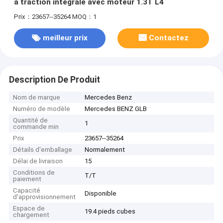
à traction intégrale avec moteur 1.3T L4
Prix：23657--35264
MOQ：1
meilleur prix
Contactez
Description De Produit
Nom de marque
Mercedes Benz
Numéro de modèle
Mercedes BENZ GLB
Quantité de
1
commande min
Prix
23657--35264
Détails d'emballage
Normalement
Délai de livraison
15
Conditions de
T/T
paiement
Capacité
Disponible
d'approvisionnement
Espace de
19.4 pieds cubes
chargement