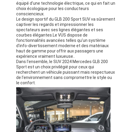
équipé d'une technologie électrique, ce qui en fait un
À propos de nous
choix écologique pour les conducteurs
consciencieux.
Visite de l'usine
Le design sportif du GLB 200 Sport SUV va sûrement
captiver les regards et impressionner les
spectateurs avec ses lignes élégantes et ses
Nous contacter
courbes élégantes.Le VUS dispose de
fonctionnalités avancées telles qu'un système
d'info-divertissement moderne et des matériaux
haut de gamme pour offrir aux passagers une
expérience vraiment luxueuse..
Pour les véhicules électriques
Dans l'ensemble, le SUV 2024 Mercedes GLB 200
Sport est un choix privilégié pour ceux qui
Mercedes Benz, voiture de sport
recherchent un véhicule puissant mais respectueux
de l'environnement sans compromettre le style ou
le confort.
Le SUV Mercedes Benz
Voiture électrique Mercedes Benz