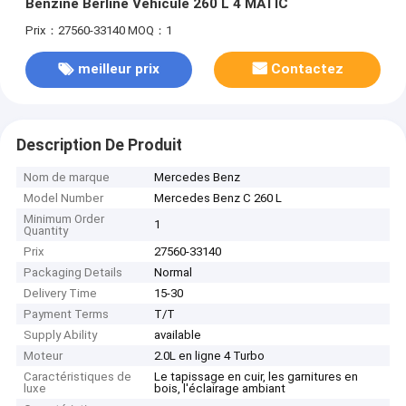
Benzine Berline Véhicule 260 L 4 MATIC
Prix：27560-33140
MOQ：1
meilleur prix
Contactez
Description De Produit
Nom de marque
Mercedes Benz
Model Number
Mercedes Benz C 260 L
Minimum Order
1
Quantity
Prix
27560-33140
Packaging Details
Normal
Delivery Time
15-30
Payment Terms
T/T
Supply Ability
​available
Moteur
2.0L en ligne 4 Turbo
Caractéristiques de
Le tapissage en cuir, les garnitures en
luxe
bois, l'éclairage ambiant