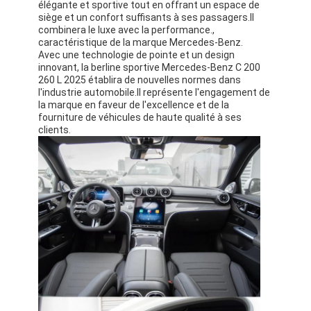
élégante et sportive tout en offrant un espace de
À propos de nous
siège et un confort suffisants à ses passagers.Il
combinera le luxe avec la performance.,
caractéristique de la marque Mercedes-Benz.
Visite de l'usine
Avec une technologie de pointe et un design
innovant, la berline sportive Mercedes-Benz C 200
Nous contacter
260 L 2025 établira de nouvelles normes dans
l'industrie automobile.Il représente l'engagement de
la marque en faveur de l'excellence et de la
fourniture de véhicules de haute qualité à ses
clients.
Pour les véhicules électriques
Mercedes Benz, voiture de sport
Le SUV Mercedes Benz
Voiture électrique Mercedes Benz