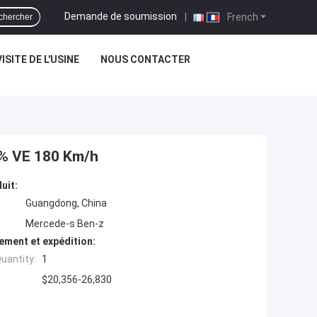
Demande de soumission
|
French
chercher
VISITE DE L'USINE
NOUS CONTACTER
0% VE 180 Km/h
uit:
Guangdong, China
Mercede-s Ben-z
ement et expédition:
uantity:
1
$20,356-26,830