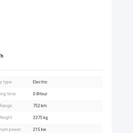
/h
y type:
Electric
ing time:
0.8Hour
Range:
752 km
Weight:
2375 kg
mum power:
215 kw