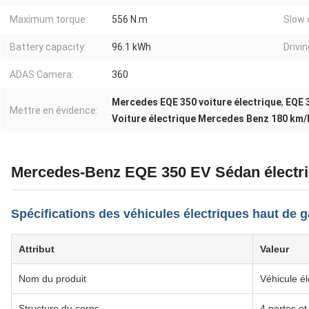
Maximum torque:
556 N.m
Slow 
Battery capacity:
96.1 kWh
Drivi
ADAS Camera:
360
Mercedes EQE 350 voiture électrique
,
EQE 
Mettre en évidence:
Voiture électrique Mercedes Benz 180 km/
Mercedes-Benz EQE 350 EV Sédan électr
Spécifications des véhicules électriques haut de
Attribut
Valeur
Nom du produit
Véhicule él
Structure du corps
4 portes et