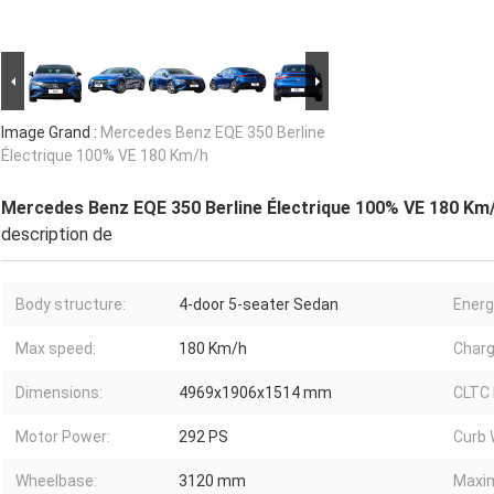
Image Grand :
Mercedes Benz EQE 350 Berline
Électrique 100% VE 180 Km/h
Mercedes Benz EQE 350 Berline Électrique 100% VE 180 Km
description de
Body structure:
4-door 5-seater Sedan
Energ
Max speed:
180 Km/h
Charg
Dimensions:
4969x1906x1514 mm
CLTC 
Motor Power:
292 PS
Curb 
Wheelbase:
3120 mm
Maxi