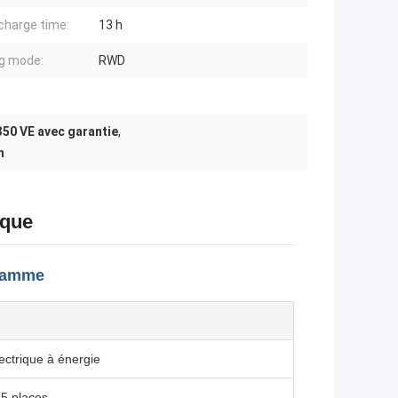
charge time:
13 h
ng mode:
RWD
350 VE avec garantie
,
h
ique
 gamme
ectrique à énergie
 5 places