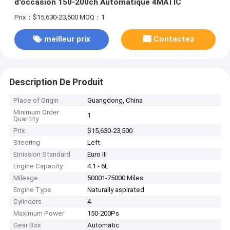
d'occasion 150-200ch Automatique 4MATIC
Prix：$15,630-23,500
MOQ：1
meilleur prix
Contactez
Description De Produit
Place of Origin
Guangdong, China
Minimum Order
1
Quantity
Prix
$15,630-23,500
Steering
Left
Emission Standard
Euro III
Engine Capacity
4.1 - 6L
Mileage
50001-75000 Miles
Engine Type
Naturally aspirated
Cylinders
4
Maximum Power
150-200Ps
Gear Box
Automatic