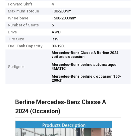
Forward Shift
4
Maximum Torque
100-200Nm
Wheelbase
1500-2000mm
Number of Seats
5
Drive
AWD
Tire Size
R19
Fuel Tank Capacity
80-120L
Mercedes-Benz Classe A Berline 2024
voiture d'occasion
,
Mercedes-Benz berline automatique
Surligner:
4MATIC
,
Mercedes-Benz berline d'occasion 150-
200ch
Berline Mercedes-Benz Classe A
2024 (Occasion)