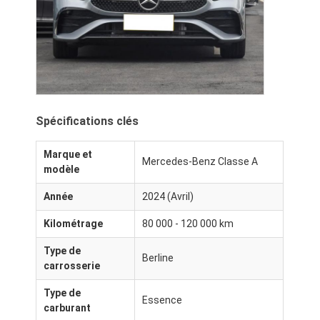
À propos de nous
Visite de l'usine
Nous contacter
Spécifications clés
Pour les véhicules électriques
Marque et
Mercedes-Benz Classe A
modèle
Mercedes Benz, voiture de sport
Année
2024 (Avril)
Le SUV Mercedes Benz
Kilométrage
80 000 - 120 000 km
Voiture électrique Mercedes Benz
Type de
Berline
carrosserie
Type de
Essence
carburant