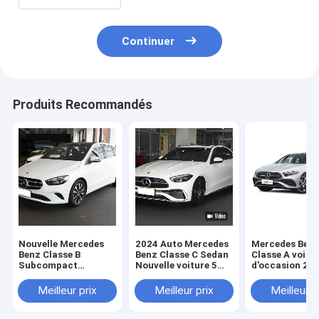
Continuer
Produits Recommandés
Nouvelle Mercedes
2024 Auto Mercedes
Mercedes Ben
Benz Classe B
Benz Classe C Sedan
Classe A voitu
Subcompact
Nouvelle voiture 5
d'occasion 20
Executive Car Sedan
places Véhicule à
Mode Véhicule
160Mph Véhicule à
essence
Benz Berline
Meilleur prix
Meilleur prix
Meilleur p
essence de luxe