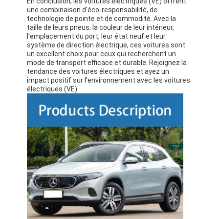
En conclusion, les voitures électriques (VE) offrent
À propos de nous
une combinaison d'éco-responsabilité, de
technologie de pointe et de commodité. Avec la
taille de leurs pneus, la couleur de leur intérieur,
Visite de l'usine
l'emplacement du port, leur état neuf et leur
système de direction électrique, ces voitures sont
Nous contacter
un excellent choix pour ceux qui recherchent un
mode de transport efficace et durable. Rejoignez la
tendance des voitures électriques et ayez un
impact positif sur l'environnement avec les voitures
électriques (VE).
Pour les véhicules électriques
Mercedes Benz, voiture de sport
Le SUV Mercedes Benz
Voiture électrique Mercedes Benz