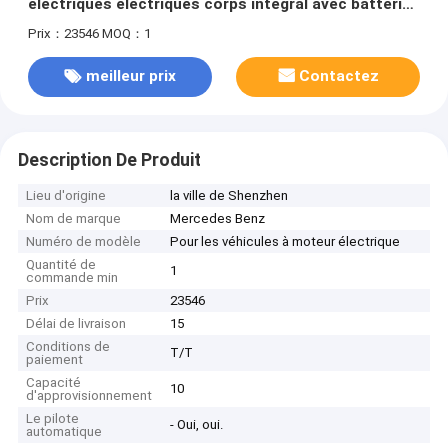
électriques électriques corps intégral avec batterie
écologique
Prix：23546
MOQ：1
meilleur prix
Contactez
Description De Produit
Lieu d'origine
la ville de Shenzhen
Nom de marque
Mercedes Benz
Numéro de modèle
Pour les véhicules à moteur électrique
Quantité de
1
commande min
Prix
23546
Délai de livraison
15
Conditions de
T/T
paiement
Capacité
10
d'approvisionnement
Le pilote
- Oui, oui.
automatique